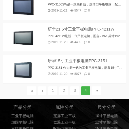
PPC-3150SW是一款高价值，超薄型平板电脑，配备15.6英寸WXGA TFT LCD和低功耗Intel®Pentium®N4200四核，1.1 GHz处理器，可在紧凑且无风扇的情况下提供高性能计算为了实现高耐用性和功能性，PPC-3150SW具有IP65等级的前面板，多点触摸投射电容式触摸屏，压铸铝合金外壳，两个串行端口，四个USB端口和两个GbE LAN端口，因此非常适合适用于各种工业应用。
2019-11-21
5547
0
研华21.5寸工业平板电脑PPC-4211W
PPC-4211W是新一代平板电脑，配备21920英寸1920 x 1080分辨率的21.5英寸全高清TFT LCD。采用高性能Intel®Core™i处理器，该系统的无风扇散热设计可确保任何热量散发。快速高效地散热，在一个系统中整合了性能和可靠性，提供了多个I / O，包括5个COM，5个USB和双Intel®千兆以太网，确保了轻松的集成和连接性。 PPC-4211W带有1个PCI / PCIe扩展插槽，可与现场总线协议或专有卡集成在一起，以增加应用潜力；最后，具有5点多点触摸控制的触摸屏可实现更直观的操作，从而获得最佳的使用体验。
2019-11-20
4495
0
研华15寸工业平板电脑PPC-3151
PPC-3151 作为新一代的工业平板电脑，配备15寸TFT XGA 显示器，1024 x 768 分辨率。由高性能Intel® Core™ i5-6300U处理器驱动, 该系统 的高效无风扇热设计使热量迅速消散。通过将高性能和可靠性相结合，PPC-3151提供了一个优越的人机界面。丰富的I/O 接口，包括3个COM 口, 4 个USB 3.0, 和双千兆以太网口，促进设备连接和系统集成。在现场总线或专用卡扩展中包含一个 PCIe/PCI 插槽，增加了系统对各种应用 程序的适用性。5点多点触控屏幕确保了最优用户体验的方便和直观操作。
2019-11-20
8077
0
‹‹
‹
1
2
3
4
››
产品分类
属性分类
尺寸分类
工业平板电脑
宽屏工业平板
10寸平板电脑
加固平板电脑
宽温工业平板
12寸平板电脑
三防平板电脑
IP65防护等级
15寸平板电脑