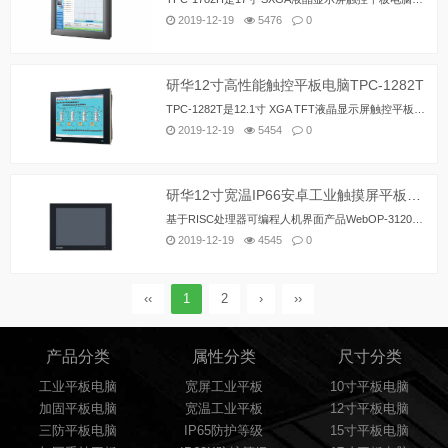
2019-12-19
5476
0
研华12寸高性能触控平板电脑TPC-1282T
TPC-1282T是12.1寸 XGA TFT液晶显示屏触控平板电脑，低功耗嵌入式英特尔第五代酷睿处理器和4GB DDR3L内存使其具有紧凑、无风扇、高运算性能的特点，前面板防护等级IP66、压铸铝合金面板和5线电阻触摸屏提高了其耐久性，还可通过PCIe插槽和Mini PCIe插槽来扩展功能，满足各种自动化应用的需求。通过mini-PCIe插槽，研华创新iDoor技术提供更多的I/O口连接，隔离数字I/O，现场总线协议，3G/GPS/GPRS/WiFi通讯和磁性随机存储器扩展。HDMI和音频接口可以连接第二显示器和扬声器。 内置SUSIAccess远程设备管理软件可更好的帮助用户进行集中监控和嵌入式设备的远程实时管理。用户能更专注于应用程序层面，让SUSIAccess进行其它工作如配置系统、设备健康监控，及时回复系统故障等。SUSIAccess基于云端，用户可根据需要随时轻松下载和升级应用程序。
2019-12-19
5454
0
研华12寸宽温IP66安卓工业触摸屏平板电脑WebOP-3070T
基于RISC处理器可编程人机界面产品WebOP-3120T以符合自动化市场严格标准。WebOP-3120T采用12寸XGA工业触摸屏，搭配的德州仪器（TI）最新Cortex-A8处理器，不仅可提供高速的运算效能、也是一款低耗能的芯片。研华WebOP-3000T系列提供从4.3寸到15寸多尺寸范围的LCD，满足各种PLC的应用需求，可与各种不同运动控制器/热控制器/逆变器和传感器等设备进行连接使用。同时，为进一步强化硬件规格，该系列产品采用宽温设计以满足恶劣环境下顺畅运行。内置微软WinCE 6.0操作系统并搭配研华WebOP Designer组态软件，确保控制面板与操作系统无缝相连，便于工作人员灵活操作。
2019-12-19
4545
0
‹‹
1
2
›
››
产品分类
属性分类
尺寸分类
工业平板电脑
宽屏工业平板
10寸平板电脑
加固平板电脑
宽温工业平板
12寸平板电脑
三防平板电脑
IP65防护等级
15寸平板电脑