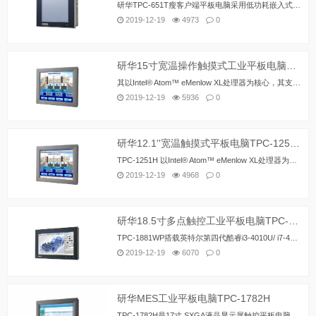
研华TPC-651T瘦客户端平板电脑采用低功耗嵌入式英特尔®Atom™e3827 1.75 GHz双核处理器、以及最高达4G DDR3L内存，具有紧凑、无风扇的特点。TPC-651T装配了具有IP66防水等级的5.7寸/6.5寸全平面5线电阻触摸屏，支持- 20 ~ 60°C宽工作温度，并采用铝合金前面板设计，耐久性更强。TPC-651T可完美兼容全尺寸mini-PCIe卡，满足各种自动化应用的需求。 通过mini-PCIe卡插槽，TPC-651T可与研华iDoor模块相互搭配实现对I/O端口、隔离数字I/O、现场总线协议、3G / GPS / GPRS / WiFi通信和电池备份MRAM等功能的丰富扩展。
2019-12-19
4973
0
研华15寸宽温操作触摸式工业平板电脑TPC-1551H
其以Intel® Atom™ eMenlow XL处理器为核心，其支持低功耗和-20~60° C宽操作温度及串口的隔离保护。同时TPC-1251H拥有无风扇、紧凑型外观设计以及压铸铝合金材料前面板。TPC系列非常持久可靠，极其适合严苛的室内外环境。*注：台式和壁挂式安装套件与硬盘扩展套件不兼容。
2019-12-19
5936
0
研华12.1''宽温触摸式平板电脑TPC-1251H
TPC-1251H 以Intel® Atom™ eMenlow XL处理器为核心，其支持低功耗和宽幅操作温度。同时TPC-1251H拥有无风扇、紧凑型外观设计以及压铸铝合金材料前面板。该产品同样支持-20~60° C宽幅操作温度和对串口的隔离保护。TPC系列非常持久可靠，极其适合严苛的室内外环境。
2019-12-19
4968
0
研华18.5寸多点触控工业平板电脑TPC-1881WP
TPC-1881WP搭载英特尔第四代酷睿i3-4010U/ i7-4650U 1.7GHz处理器和4GB/8GB DDR3L内存，提供高速运算能力。并采用18.5寸, 16:9宽屏格式的高分辨率投射电容式多点触控显示屏，搭配抗7H硬度等级的防刮表面，提高了可靠性和耐久性。通过mini-PCIe插槽，研华创新iDoor技术提供更多的I/O口连接，隔离数字I/O，现场总线协议，3G/GPS/GPRS/WiFi通讯和磁性随机存储器扩展。HDMI和音频接口可以连接第二显示器和扬声器。
2019-12-19
6070
0
研华MES工业平板电脑TPC-1782H
TPC-1782H是17寸 SXGA液晶显示屏触控平板电脑，低功耗嵌入式英特尔第五代酷睿处理器和4GB DDR3L内存使其具有紧凑、无风扇、高运算性能的特点，前面板防护等级IP65、压铸铝合金面板和5线电阻触摸屏提高了其耐久性，还可通过PCIe插槽和Mini PCIe插槽来扩展功能，满足各种自动化应用的需求。通过mini-PCIe插槽，研华创新iDoor技术提供更多的I/O口连接，隔离数字I/O，现场总线协议，3G/GPS/GPRS/WiFi通讯和磁性随机存储器扩展。HDMI和音频接口可以连接第二显示器和扬声器。