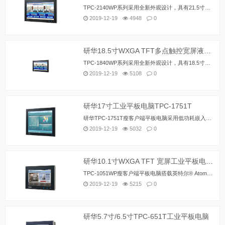
TPC-2140WP系列采用全新外观设计，具有21.5寸、高分辨率、PCT多点触控的16:9宽屏液晶显示器。AMD 双核 T56E 1.65GHz 支持外接GPU（加速处理器）为更多复杂应用环境提供更加快速的图形处理支持。通过智能i键和Home键为广大用户提供直观的图形画面和使用，增强操作准确性和安全性。同时，TPC-2140WP系列提供 mini-PCIe插槽扩展通讯功能。边盖可开，用户打开机箱侧盖便可轻松维护Cfast/HDD/Mini-PCIe部件。
2019-12-19
4948
0
研华18.5寸WXGA TFT多点触控宽屏液晶显示器工业平板电脑TPC-1840WP
TPC-1840WP系列采用全新外观设计，具有18.5寸、高分辨率、PCT多点触控的16:9宽屏液晶显示器。AMD 双核 T56E 1.65GHz 支持外接GPU（加速处理器）为更多复杂应用环境提供更加快速的图形处理支持。通过智能i键和Home键为广大用户提供直观的图形画面和使用，增强操作准确性和安全性。同时，TPC-2140WP系列提供 mini-PCIe插槽扩展通讯功能。边盖可开，用户打开机箱侧盖便可轻松维护Cfast/HDD/Mini-PCIe部件。
2019-12-19
5108
0
研华17寸工业平板电脑TPC-1751T
研华TPC-1751T瘦客户端平板电脑采用低功耗嵌入式英特尔®凌动™e3827 1.75 GHz双核处理器/英特尔®赛扬®J1900 2 GHz双核处理器、以及最高达4G DDR3L内存，具有紧凑、无风扇的特点。TPC-1751T装配了具有IP66防水等级的17寸SXGA全平面5线电阻触摸屏，支持- 20 ~ 60°C宽工作温度，并采用铝合金前面板设计，耐久性更强。TPC-1551T可完美兼容全尺寸mini-PCIe卡，满足各种自动化应用的需求。 通过mini-PCIe卡插槽，TPC-1551T可与研华iDoor模块相互搭配实现对I/O端口、隔离数字I/O、现场总线协议、3G / GPS / GPRS / WiFi通信和电池备份MRAM等功能的丰富扩展。
2019-12-19
5032
0
研华10.1寸WXGA TFT 宽屏工业平板电脑TPC-1051WP
TPC-1051WP瘦客户端平板电脑搭载英特尔® Atom™ E3827 1.75 GHz 低功耗处理器及4GB DDR3L内存，并采用工业级10.1寸 16:9宽屏投射电容式多点触控液晶屏，具有结构紧凑、无风扇的特点，并且性能出众；小巧强悍的特点使其在多种设备的嵌入式应用场合中游刃有余。前面板防护等级IP66及压铸铝合金面板提高了可靠性和耐久性。此外通过mini-PCIe插槽，研华创新iDoor技术提供更多的I/O口连接，隔离数字I/O，现场总线协议，3G/GPS/GPRS/WiFi通讯和磁性随机存储器扩展，满足不同种类的工业自动化中的应用。
2019-12-19
5215
0
研华5.7寸/6.5寸TPC-651T工业平板电脑