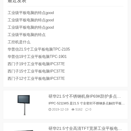
最近发表
工业级平板电脑的特点good
工业级平板电脑的特点good
工业级平板电脑的特点good
工业级平板电脑的特点
工控机是什么
华普信21.5寸工业平板电脑TPC-2105
华普信19寸工业平板电脑TPC-1901
西门子19寸工业平板电脑IPC377E
西门子15寸工业平板电脑IPC377E
西门子12寸工业平板电脑IPC377E
研华21.5寸不锈钢机身IP69K防护多点触控工业平板电脑IPPC-5211WS
IPPC-5211WS 是21.5 寸全密封不锈钢多点触控平板电脑，机身防护等级为IP69K，根据OEM和流程制造业要求，产品组合可根据需求拆卸搭配，通过创新iDoor技术、智能i键和天线可实现特定功能扩展。IPPC-5211WS适用于机器对机器通讯（M2M）和物联网（IoT）领域中生产环境严苛的应用场合，可以防尘防水、可以用水枪对本机进行冲洗清洁。同时，IPPC-5211WS 带有触摸关闭功能以避免意外操作。
2019-12-19
5162
0
研华21.5寸全高清TFT宽屏工业平板电脑TPC-2140WP