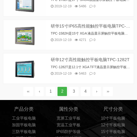
2019-12-19
5486
0
研华15寸IP65高性能触控平板电脑TPC-1582H
TPC-1582H是15寸 XGA 液晶显示屏触控平板电脑，低功耗嵌入式英特尔第五代酷睿处理器和4GB DDR3L内存使其具有紧凑、无风扇、高运算性能的特点，前面板防护等级IP65、压铸铝合金面板和5线电阻触摸屏提高了其耐久性，还可通过PCIe插槽和Mini PCIe插槽来扩展功能，满足各种自动化应用的需求。通过mini-PCIe插槽，研华创新iDoor技术提供更多的I/O口连接，隔离数字I/O，现场总线协议，3G/GPS/GPRS/WiFi通讯和磁性随机存储器扩展。HDMI和音频接口可以连接第二显示器和扬声器。 内置SUSIAccess远程设备管理软件可更好的帮助用户进行集中监控和嵌入式设备的远程实时管理。用户能更专注于应用程序层面，让SUSIAccess进行其它工作如配置系统、设备健康监控，及时回复系统故障等。SUSIAccess基于云端，用户可根据需要随时轻松下载和升级应用程序。
2019-12-19
4271
0
研华12寸高性能触控平板电脑TPC-1282T
TPC-1282T是12.1寸 XGA TFT液晶显示屏触控平板电脑，低功耗嵌入式英特尔第五代酷睿处理器和4GB DDR3L内存使其具有紧凑、无风扇、高运算性能的特点，前面板防护等级IP66、压铸铝合金面板和5线电阻触摸屏提高了其耐久性，还可通过PCIe插槽和Mini PCIe插槽来扩展功能，满足各种自动化应用的需求。通过mini-PCIe插槽，研华创新iDoor技术提供更多的I/O口连接，隔离数字I/O，现场总线协议，3G/GPS/GPRS/WiFi通讯和磁性随机存储器扩展。HDMI和音频接口可以连接第二显示器和扬声器。 内置SUSIAccess远程设备管理软件可更好的帮助用户进行集中监控和嵌入式设备的远程实时管理。用户能更专注于应用程序层面，让SUSIAccess进行其它工作如配置系统、设备健康监控，及时回复系统故障等。SUSIAccess基于云端，用户可根据需要随时轻松下载和升级应用程序。
2019-12-19
5463
0
‹‹
‹
1
2
3
4
›
››
产品分类
属性分类
尺寸分类
工业平板电脑
宽屏工业平板
10寸平板电脑
加固平板电脑
宽温工业平板
12寸平板电脑
三防平板电脑
IP65防护等级
15寸平板电脑