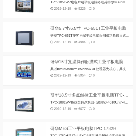
TPC-1051WP瘦客户端平板电脑搭载英特尔® Atom™ E3827 1.75 GHz 低功耗处理器及4GB DDR3L内存，并采用工业级10.1寸 16:9宽屏投射电容式多点触控液晶屏，具有结构紧凑、无风扇的特点，并且性能出众；小巧强悍的特点使其在多种设备的嵌入式应用场合中游刃有余。前面板防护等级IP66及压铸铝合金面板提高了可靠性和耐久性。此外通过mini-PCIe插槽，研华创新iDoor技术提供更多的I/O口连接，隔离数字I/O，现场总线协议，3G/GPS/GPRS/WiFi通讯和磁性随机存储器扩展，满足不同种类的工业自动化中的应用。
2019-12-19
5226
0
研华5.7寸/6.5寸TPC-651T工业平板电脑
研华TPC-651T瘦客户端平板电脑采用低功耗嵌入式英特尔®Atom™e3827 1.75 GHz双核处理器、以及最高达4G DDR3L内存，具有紧凑、无风扇的特点。TPC-651T装配了具有IP66防水等级的5.7寸/6.5寸全平面5线电阻触摸屏，支持- 20 ~ 60°C宽工作温度，并采用铝合金前面板设计，耐久性更强。TPC-651T可完美兼容全尺寸mini-PCIe卡，满足各种自动化应用的需求。 通过mini-PCIe卡插槽，TPC-651T可与研华iDoor模块相互搭配实现对I/O端口、隔离数字I/O、现场总线协议、3G / GPS / GPRS / WiFi通信和电池备份MRAM等功能的丰富扩展。
2019-12-19
4984
0
研华15寸宽温操作触摸式工业平板电脑TPC-1551H
其以Intel® Atom™ eMenlow XL处理器为核心，其支持低功耗和-20~60° C宽操作温度及串口的隔离保护。同时TPC-1251H拥有无风扇、紧凑型外观设计以及压铸铝合金材料前面板。TPC系列非常持久可靠，极其适合严苛的室内外环境。*注：台式和壁挂式安装套件与硬盘扩展套件不兼容。
2019-12-19
5954
0
研华18.5寸多点触控工业平板电脑TPC-1881WP
TPC-1881WP搭载英特尔第四代酷睿i3-4010U/ i7-4650U 1.7GHz处理器和4GB/8GB DDR3L内存，提供高速运算能力。并采用18.5寸, 16:9宽屏格式的高分辨率投射电容式多点触控显示屏，搭配抗7H硬度等级的防刮表面，提高了可靠性和耐久性。通过mini-PCIe插槽，研华创新iDoor技术提供更多的I/O口连接，隔离数字I/O，现场总线协议，3G/GPS/GPRS/WiFi通讯和磁性随机存储器扩展。HDMI和音频接口可以连接第二显示器和扬声器。
2019-12-19
6077
0
研华MES工业平板电脑TPC-1782H
TPC-1782H是17寸 SXGA液晶显示屏触控平板电脑，低功耗嵌入式英特尔第五代酷睿处理器和4GB DDR3L内存使其具有紧凑、无风扇、高运算性能的特点，前面板防护等级IP65、压铸铝合金面板和5线电阻触摸屏提高了其耐久性，还可通过PCIe插槽和Mini PCIe插槽来扩展功能，满足各种自动化应用的需求。通过mini-PCIe插槽，研华创新iDoor技术提供更多的I/O口连接，隔离数字I/O，现场总线协议，3G/GPS/GPRS/WiFi通讯和磁性随机存储器扩展。HDMI和音频接口可以连接第二显示器和扬声器。